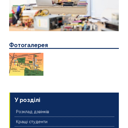
КОНТАКТИ
Фотогалерея
У розділі
Розклад дзвінків
Кращі студенти