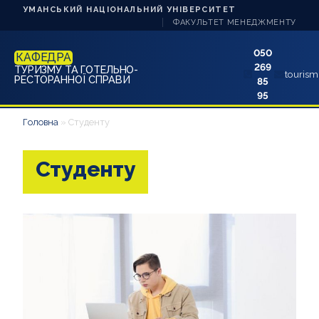
УМАНСЬКИЙ НАЦІОНАЛЬНИЙ УНІВЕРСИТЕТ
ФАКУЛЬТЕТ МЕНЕДЖМЕНТУ
050
КАФЕДРА
269
ТУРИЗМУ ТА ГОТЕЛЬНО-
touris
РЕСТОРАННОЇ СПРАВИ
85
95
ПРО КАФЕДРУ
Головна
»
Студенту
НОВИНИ
Студенту
СТУДЕНТУ
АБІТУРІЄНТУ
НАВЧАННЯ
НАУКА
АКРЕДИТАЦІЯ